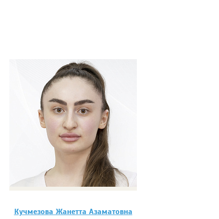
Кучмезова Жанетта Азаматовна