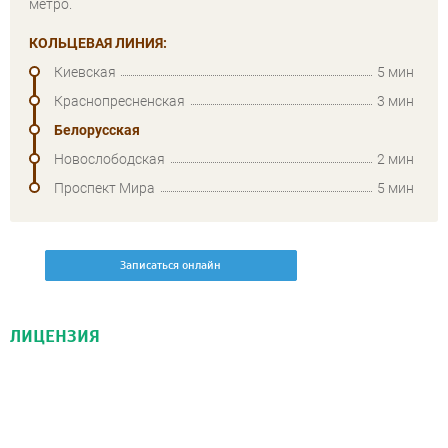
метро.
КОЛЬЦЕВАЯ ЛИНИЯ:
Киевская
5 мин
Краснопресненская
3 мин
Белорусская
Новослободская
2 мин
Проспект Мира
5 мин
Записаться онлайн
Записаться онлайн
Записаться онлайн
ЛИЦЕНЗИЯ