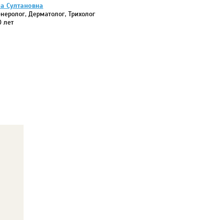
а Султановна
енеролог, Дерматолог, Трихолог
0 лет