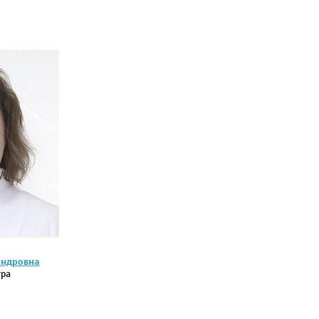
андровна
тра