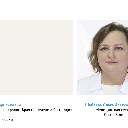
Арцвикович
Шабаева Ольга Алекс
товенеролог, Врач по лечению бесплодия
Медицинская сес
т
Стаж 25 лет
тегории