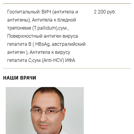
Госпитальный: ВИЧ (антитела и
2 200 руб.
антигены), Антитела к бледной
трепонеме (T.pallidum),сум.,
Поверхностный антиген вируса
гепатита В ( HBsAg, австралийский
антиген ), Антитела к вирусу
гепатита С,сум.(Anti-HCV) ИФА
НАШИ ВРАЧИ