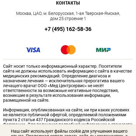
КОНТАКТЫ
Москва, ЦАО, м. Белорусская, 1-ая Тверская-Ямская,
дом 25 строение 1
+7 (495) 162-58-36
Сайт носит только информационный характер. Посетители
сайта не должны использовать информацию с сайта в качестве
медицинских рекомендаций. Определение диагноза и
назначение лечения — исключительная прерогатива вашего
лечащего врача! ООО «Мед Центрсервис» не несёт
ответственности за возможные негативные последствия,
возникшие в результате использования информации,
размещенной на сайте.
Информация, опубликованная на сайте, ни при каких условиях
не является публичной офертой, определяемой положениями
пункта 2 статьи 437 Гражданского кодекса Российской
Федерации. Для получения подробной информации о стоимости
услуг обращайтесь к администрации клиники. Для получения
Наш сайт использует файлы cookie для улучшения вашего
подробной информации о стоимости услуг, пожалуйста,